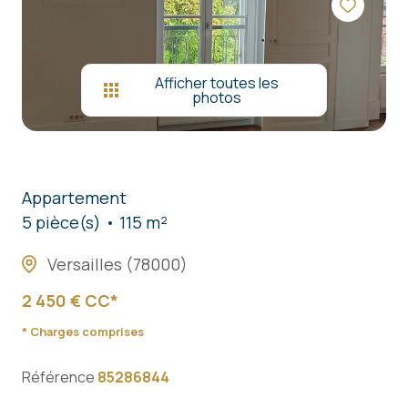
nous
contacter
Afficher toutes les
photos
Appartement
5 pièce(s)
115 m²
Versailles (78000)
2 450 € CC*
* Charges comprises
Référence
85286844