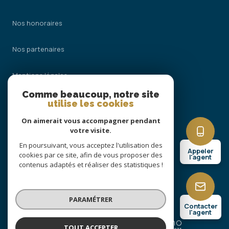
Nos honoraires
Nos partenaires
Mentions légales
Comme beaucoup, notre site
Admin
utilise les cookies
On aimerait vous accompagner pendant
Politique RGPD
votre visite.
En poursuivant, vous acceptez l'utilisation des
Appeler
Cookies
cookies par ce site, afin de vous proposer des
l'agent
contenus adaptés et réaliser des statistiques !
© 2026 | Tous droits réservés
PARAMÉTRER
Contacter
l'agent
Réalisé par
TOUT ACCEPTER