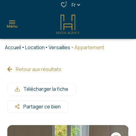
0
Fr
Menu
Accueil
Location
Versailles
Appartement
accueil
acheter
Retour aux résultats
louer
Télécharger la fiche
estimer
confort
Partager ce bien
&
services