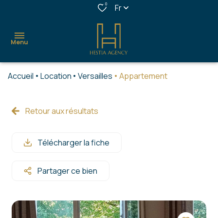
0
Fr
Menu
Accueil
Location
Versailles
Appartement
accueil
acheter
Retour aux résultats
louer
Télécharger la fiche
estimer
confort
Partager ce bien
&
services