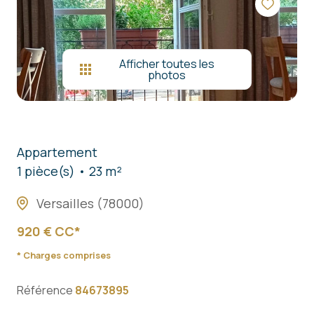
nous
contacter
Afficher toutes les
photos
Appartement
1 pièce(s)
23 m²
Versailles (78000)
920 € CC*
* Charges comprises
Référence
84673895