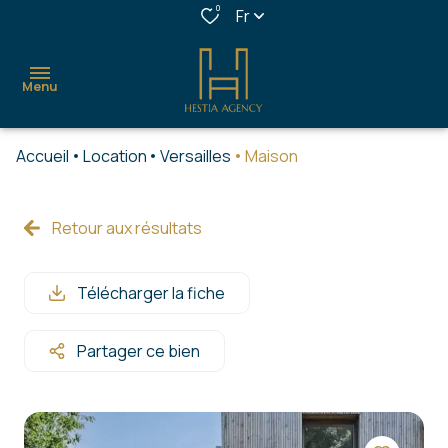
0
Fr
Menu
Accueil
Location
Versailles
Maison
accueil
acheter
Retour aux résultats
louer
Télécharger la fiche
estimer
confort
Partager ce bien
&
services