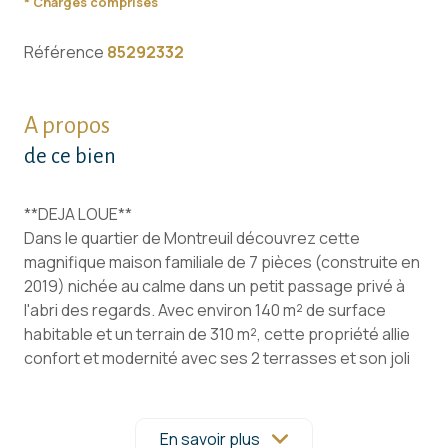
* Charges comprises
Référence
85292332
A propos
de ce bien
**DEJA LOUE**
Dans le quartier de Montreuil découvrez cette
magnifique maison familiale de 7 pièces (construite en
2019) nichée au calme dans un petit passage privé à
l'abri des regards. Avec environ 140 m² de surface
habitable et un terrain de 310 m², cette propriété allie
confort et modernité avec ses 2 terrasses et son joli
jardin paysager. Elle se compose d'une belle entrée
avec placards sur mesure, d'un agréable séjour
cathédrale agrémenté d'un insert pour des soirées
En savoir plus