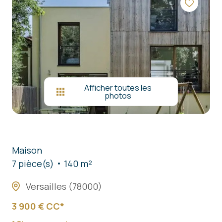
nous
contacter
Afficher toutes les
photos
Maison
7 pièce(s)
140 m²
Versailles (78000)
3 900 € CC*