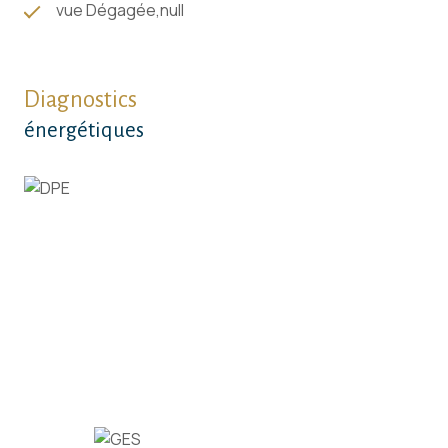
vue Dégagée,null
acheter, louer ou vendre son bien immobilier.
Estimation foncière et expertise gratuite remise
sous 48H.
Diagnostics
énergétiques