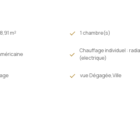
8,91 m²
1 chambre(s)
Chauffage individuel : radi
américaine
(electrique)
tage
vue Dégagée,Ville