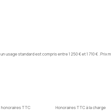
 usage standard est compris entre 1 250 € et 1 710 € . Prix
e honoraires TTC
Honoraires TTC à la charge