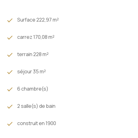
tomettes, ses parquets d'époque, ses moulures, ses
cheminées et sa belle hauteur sous plafond. Une
propriété rare sur le secteur, idéale pour une famille à
Surface 222,97 m²
la recherche d'espace, de cachet, de travaux et d'un
emplacement privilégié.
carrez 170,08 m²
HESTIA Agency disponible même le dimanche pour
acheter, louer ou vendre son bien immobilier.
terrain 228 m²
Estimation foncière et expertise gratuite remise
sous 48H.
séjour 35 m²
6 chambre(s)
2 salle(s) de bain
construit en 1900