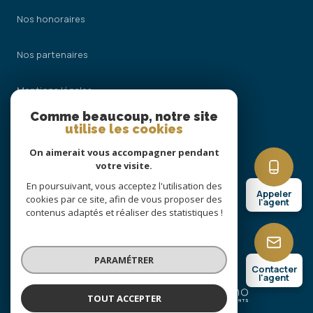
Nos honoraires
Nos partenaires
Mentions légales
Comme beaucoup, notre site
Admin
utilise les cookies
On aimerait vous accompagner pendant
Politique RGPD
votre visite.
En poursuivant, vous acceptez l'utilisation des
Appeler
Cookies
cookies par ce site, afin de vous proposer des
l'agent
contenus adaptés et réaliser des statistiques !
© 2026 | Tous droits réservés
PARAMÉTRER
Contacter
l'agent
Réalisé par
TOUT ACCEPTER
GAUSSIN Nicolas