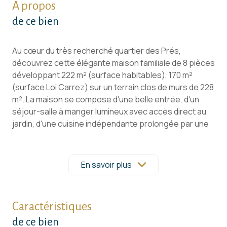
A propos
de ce bien
Au cœur du très recherché quartier des Prés,
découvrez cette élégante maison familiale de 8 pièces
développant 222 m² (surface habitables), 170 m²
(surface Loi Carrez) sur un terrain clos de murs de 228
m². La maison se compose d'une belle entrée, d'un
séjour-salle à manger lumineux avec accès direct au
jardin, d'une cuisine indépendante prolongée par une
arrière-cuisine, de six chambres, de deux salles de
bains, de trois WC ainsi que de nombreux espaces de
rangement. Un vaste entresol sain de 51.28m²
En savoir plus
complète l'ensemble et offre de multiples possibilités :
cave à vin, atelier, local à vélos ou espace de
stockage. Un grand garage vient parfaire les
Caractéristiques
prestations de ce bien. Cette demeure de caractère a
conservé tout le charme de l'ancien avec ses
de ce bien