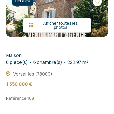
nous
Exclusivité
contacter
Afficher toutes les
photos
Maison
8 pièce(s)
6 chambre(s)
222.97 m²
Versailles (78000)
1 550 000 €
Référence
108