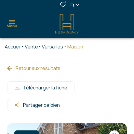
0
Fr
Menu
Accueil
Vente
Versailles
Maison
accueil
acheter
Retour aux résultats
louer
Télécharger la fiche
estimer
confort
Partager ce bien
&
services