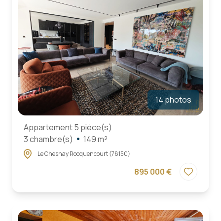
nous
contacter
14 photos
Appartement 5 pièce(s)
3 chambre(s)
149 m²
Le Chesnay Rocquencourt (78150)
895 000 €